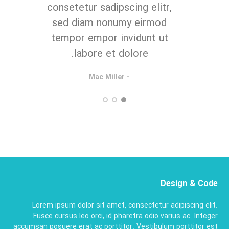
itr.
consetetur sadipscing elitr,
sed diam nonumy eirmod
tempor empor invidunt ut
labore et dolore.
- Mac Miller
Design & Code
Lorem ipsum dolor sit amet, consectetur adipiscing elit.
Fusce cursus leo orci, id pharetra odio varius ac. Integer
accumsan posuere erat ac porttitor. Vestibulum porttitor est