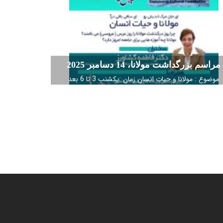
مراسم بزرگداشت مولانا، 14 دسامبر 2025
موضوع : مولانا و حیات انسان زمان :یکشنب 3 تا 6 بعد