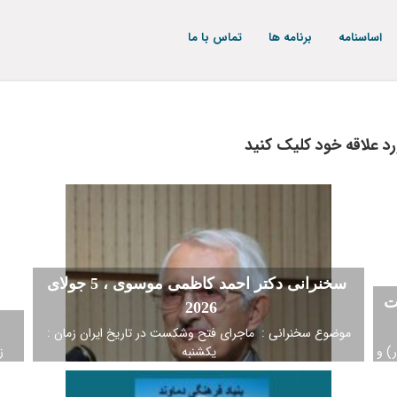
اساسنامه
برنامه ها
تماس با ما
د علاقه خود کلیک کنید
سخنرانی دکتر احمد کاظمی موسوی ، 5 جولای
، 2 آگوست
2026
موضوع سخنرانی : ماجرای فتح وشکست در تاریخ ایران زمان :
) و
یکشنبه
زما