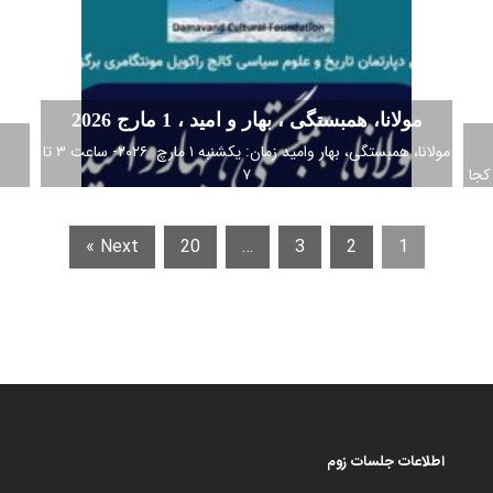
مولانا، همبستگی ، بهار و امید ، 1 مارج 2026
مولانا، همبستگی، بهار وامید زمان: یکشنبه ۱ مارچ ۲۰۲۶- ساعت ۳ تا
کجا
۷
Next »
20
…
3
2
1
اطلاعات جلسات زوم