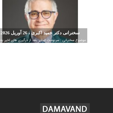
سخنرانی دکتر حمید اکبری ، 26 آوریل 2026
موضوع سخنرانی : سرنوشت ایران بعد از درگیری های اخیر به 